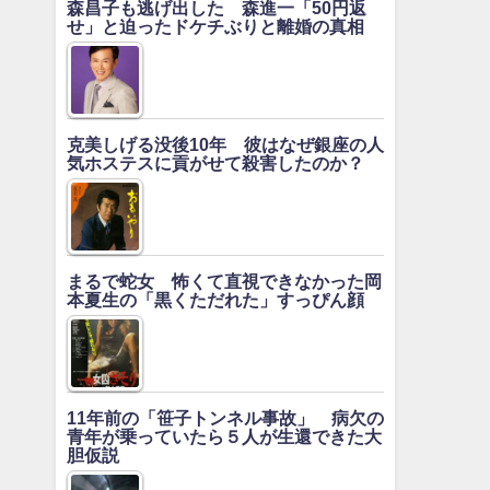
森昌子も逃げ出した 森進一「50円返
せ」と迫ったドケチぶりと離婚の真相
克美しげる没後10年 彼はなぜ銀座の人
気ホステスに貢がせて殺害したのか？
まるで蛇女 怖くて直視できなかった岡
本夏生の「黒くただれた」すっぴん顔
11年前の「笹子トンネル事故」 病欠の
青年が乗っていたら５人が生還できた大
胆仮説