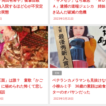
の「岡田有希子」衝撃自殺
「キメセク」なら最悪 「ＭＤ
急入院するほど心が不安定
Ａ」逮捕の道端ジェシカ 姉妹
の実態
き込んだ破滅の危機
日
2023年3月21日
芸能
正面」は誰？ 童歌「かご
ベテランカメラマンも見抜け
」に秘められた怖くて悲し
小柳ルミ子 36歳の素顔は給
裏話
ターのオバサンだった
0日
2023年3月16日