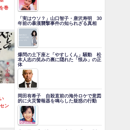
Ｍ
を巻
「実はウソ？」山口智子・唐沢寿明 30
年前の暴漢襲撃事件の知られざる真相
爆問の土下座と「やすしくん」騒動 松
本人志の笑みの裏に隠れた「恨み」の正
体
岡田有希子 自殺直前の海外ロケで意図
ない
的に火災警報器を鳴らした疑惑の行動
食セン