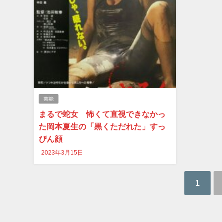
芸能
まるで蛇女 怖くて直視できなかっ
た岡本夏生の「黒くただれた」すっ
ぴん顔
2023年3月15日
1