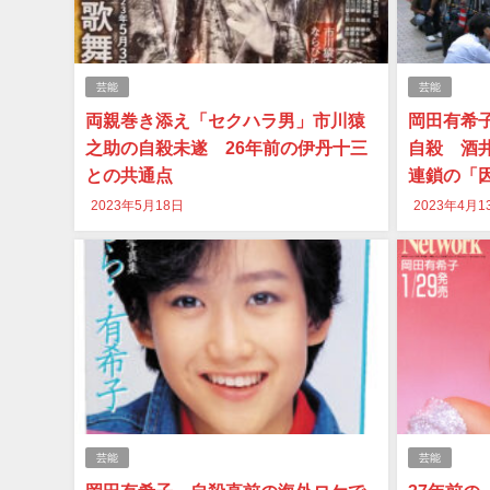
芸能
芸能
両親巻き添え「セクハラ男」市川猿
岡田有希
之助の自殺未遂 26年前の伊丹十三
自殺 酒
との共通点
連鎖の「
2023年5月18日
2023年4月1
芸能
芸能