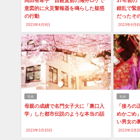
岡田有希子 自殺直前の海外ロケで
37年前
意図的に火災警報器を鳴らした疑惑
錯乱で緊
の行動
だったそ
2023年4月9日
2023年4月8
社会
社会
母親の成績で名門女子大に「裏口入
「後ろの
学」した都市伝説のような本当の話
めかごめ
い男女の
2023年3月20日
2023年3月2