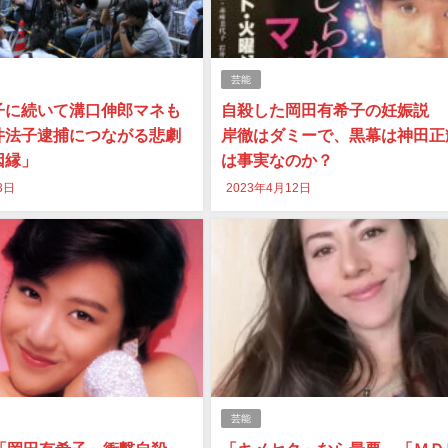
芸能
子に続いて溝口伸郎マネも
自殺した岡田有希子の妊娠説 
井法子逮捕につながる悲劇
岸徹はダミーで、黒幕は神田正
因縁」
は事実なのか？
3日
2023年4月12日
芸能