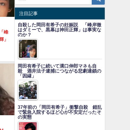
注目記事
自殺した岡田有希子の妊娠説 「峰岸徹
はダミーで、黒幕は神田正輝」は事実な
「峰
のか？
輝」
岡田有希子に続いて溝口伸郎マネも自
殺 酒井法子逮捕につながる悲劇連鎖の
「因縁」
37年前の「岡田有希子」衝撃自殺 錯乱
で緊急入院するほど心が不安定だったそ
の実態