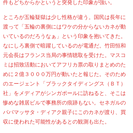
件もどちからかというと突発した印象が強い。
ところが五輪疑獄は少し性格が違う。国民は長年に
渡って「五輪の裏側にはワケの分からないカネが動
いているのだろうなぁ」という印象を抱いてきた。
なにしろ裏側で暗躍しているのが電通だ。竹田恒和
元会長はフランス当局の事情聴取を受けた。マスコ
ミは招致活動においてアフリカ票の取りまとめのた
めに２億３０００万円が動いたと報じた。そのため
のエージェント「ブラックタイディングス（ＢＴ）
社」をメディアがシンガポールに訪ねると、そこは
惨めな雑居ビルで事務所の痕跡もない。セネガルの
パパマッサタ・ディアク親子にこのカネが渡り、買
収に使われた可能性があるとの観測も出た。