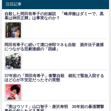
注目記事
自殺した岡田有希子の妊娠説 「峰岸徹はダミーで、黒
幕は神田正輝」は事実なのか？
岡田有希子に続いて溝口伸郎マネも自殺 酒井法子逮捕
につながる悲劇連鎖の「因縁」
37年前の「岡田有希子」衝撃自殺 錯乱で緊急入院する
ほど心が不安定だったその実態
「実はウソ？」山口智子・唐沢寿明 30年前の暴漢襲撃
事件の知られざる真相