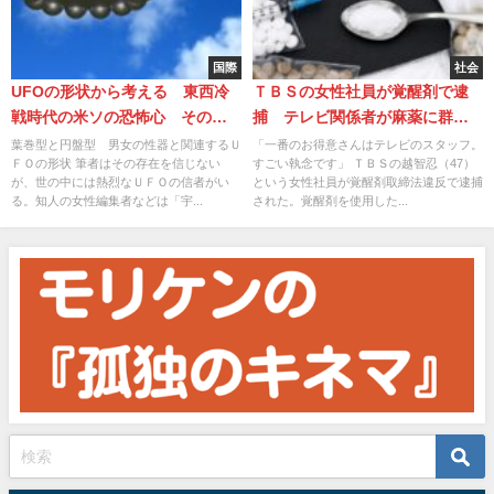
国際
社会
UFOの形状から考える 東西冷
ＴＢＳの女性社員が覚醒剤で逮
戦時代の米ソの恐怖心 その深
捕 テレビ関係者が麻薬に群が
刻な対立
る無軌道な実態
葉巻型と円盤型 男女の性器と関連するＵ
「一番のお得意さんはテレビのスタッフ。
ＦＯの形状 筆者はその存在を信じない
すごい執念です」 ＴＢＳの越智忍（47）
が、世の中には熱烈なＵＦＯの信者がい
という女性社員が覚醒剤取締法違反で逮捕
る。知人の女性編集者などは「宇...
された。覚醒剤を使用した...