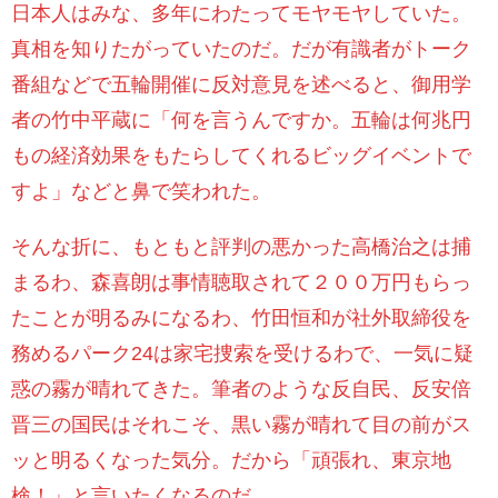
日本人はみな、多年にわたってモヤモヤしていた。
真相を知りたがっていたのだ。だが有識者がトーク
番組などで五輪開催に反対意見を述べると、御用学
者の竹中平蔵に「何を言うんですか。五輪は何兆円
もの経済効果をもたらしてくれるビッグイベントで
すよ」などと鼻で笑われた。
そんな折に、もともと評判の悪かった高橋治之は捕
まるわ、森喜朗は事情聴取されて２００万円もらっ
たことが明るみになるわ、竹田恒和が社外取締役を
務めるパーク
24
は家宅捜索を受けるわで、一気に疑
惑の霧が晴れてきた。筆者のような反自民、反安倍
晋三の国民はそれこそ、黒い霧が晴れて目の前がス
ッと明るくなった気分。だから「頑張れ、東京地
検！」と言いたくなるのだ。