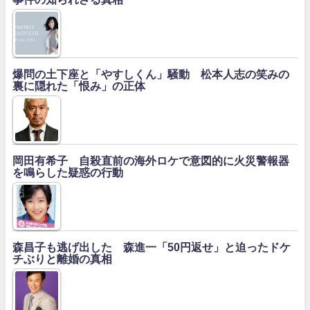
爆問の土下座と「やすしくん」騒動 松本人志の笑みの
裏に隠れた「恨み」の正体
岡田有希子 自殺直前の海外ロケで意図的に火災警報器
を鳴らした疑惑の行動
森昌子も逃げ出した 森進一「50円返せ」と迫ったドケ
チぶりと離婚の真相