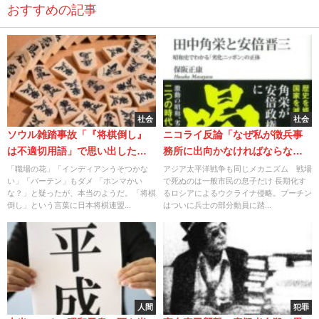
おすすめの記事
社会
社会
ソウル雑踏事故「『将棋倒し』
ニコライ反論「なぜ私が徴兵事
は不適切用語」で思い出した
務所に出向かなければならない
「処女」の問題点
の？」
「職場の花」「インディアンうそつかな
アジア太平洋戦争も同じメカニズム 戦場
い」「バーテン」もダメ 「ホンマかい
で死ぬのは一般市民の息子だけ 長期化す
な？」と疑ったが、本当のようだ。「将棋
るロシアによるウクライナ侵略。プーチン
倒し」という言葉に日本将棋連盟...
はついに兵士の部分動員に踏...
人間
犯罪