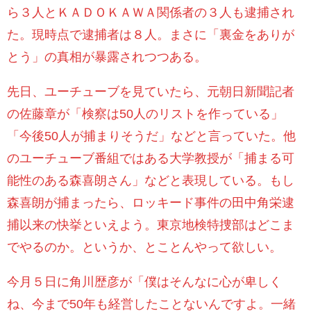
ら３人とＫＡＤＯＫＡＷＡ関係者の３人も逮捕され
た。現時点で逮捕者は８人。まさに「裏金をありが
とう」の真相が暴露されつつある。
先日、ユーチューブを見ていたら、元朝日新聞記者
の佐藤章が「検察は
50
人のリストを作っている」
「今後
50
人が捕まりそうだ」などと言っていた。他
のユーチューブ番組ではある大学教授が「捕まる可
能性のある森喜朗さん」などと表現している。もし
森喜朗が捕まったら、ロッキード事件の田中角栄逮
捕以来の快挙といえよう。東京地検特捜部はどこま
でやるのか。というか、とことんやって欲しい。
今月５日に角川歴彦が「僕はそんなに心が卑しく
ね、今まで
50
年も経営したことないんですよ。一緒