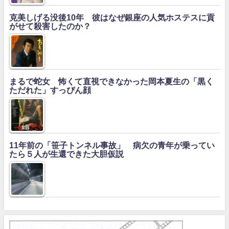
克美しげる没後10年 彼はなぜ銀座の人気ホステスに貢
がせて殺害したのか？
まるで蛇女 怖くて直視できなかった岡本夏生の「黒く
ただれた」すっぴん顔
11年前の「笹子トンネル事故」 病欠の青年が乗ってい
たら５人が生還できた大胆仮説