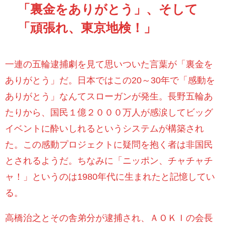
「裏金をありがとう」、そして
「頑張れ、東京地検！」
一連の五輪逮捕劇を見て思いついた言葉が「裏金を
ありがとう」だ。日本ではこの
20
～
30
年で「感動を
ありがとう」なんてスローガンが発生。長野五輪あ
たりから、国民１億２０００万人が感涙してビッグ
イベントに酔いしれるというシステムが構築され
た。この感動プロジェクトに疑問を抱く者は非国民
とされるようだ。ちなみに「ニッポン、チャチャチ
ャ！」というのは
1980
年代に生まれたと記憶してい
る。
高橋治之とその舎弟分が逮捕され、ＡＯＫＩの会長