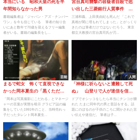
本当にいる 昭和天皇の死を半
宮台真司襲撃の容疑者自殺で思
年間知らなかった男
い出した三菱銀行人質事件 犯
人・梅川昭美射殺の謎
書籍編集者は「ジャパン・アズ・ナンバー
三浦和義、上田美由紀も死んだ 「これで
ワン」を今も信じている 筆者の知り合
真相が闇に埋もれてしまった」とがっくり
いにあと数年で70歳を迎えるフリー編集
きたのは筆者だけではないだろう。 東京
者がいる。書籍の編集長をし...
都立大教授の宮台真司氏が刃...
芸能
人間
まるで蛇女 怖くて直視できな
「神様に祈らないと遭難して死
かった岡本夏生の「黒くただれ
ぬ」 山登りで人が迷信を信じ
た」すっぴん顔
るワケ
「岡本は写真撮影にこだわる」とマネージ
ドブでオシッコをしたら本当にチンコが腫
ャーの言葉が実態を暗示 グラビア誌の編
れた たまに同年代の男と昔話をする。話
集をしていた1991年のこと、当時売れっ
題にのぼるのが子供のころに聞かされた言
子だったタレント岡本夏生...
い伝えや迷信だ。 筆者は子...