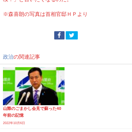
※森喜朗の写真は首相官邸ＨＰより
政治
の関連記事
山際のごまかし会見で蘇った40
年前の記憶
2022年10月6日