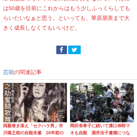
は50歳を目前にこれからはもう少しふっくらしても
らいたいなぁと思う。といっても、華原朋美まで大
きく成長しなくてもいいけど。
芸能
の関連記事
両親巻き添え「セクハラ男」市
岡田有希子に続いて溝口伸郎マ
川猿之助の自殺未遂 26年前の
ネも自殺 酒井法子逮捕につな