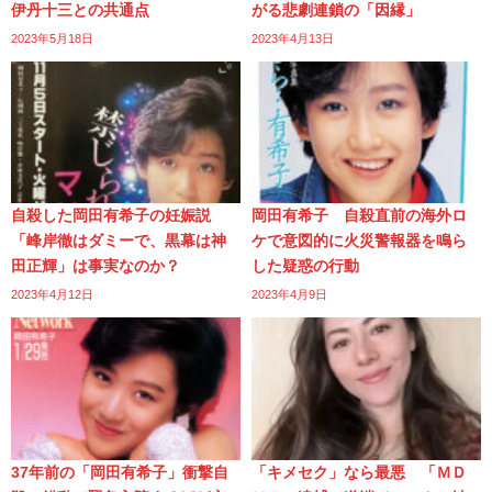
伊丹十三との共通点
がる悲劇連鎖の「因縁」
2023年5月18日
2023年4月13日
自殺した岡田有希子の妊娠説
岡田有希子 自殺直前の海外ロ
「峰岸徹はダミーで、黒幕は神
ケで意図的に火災警報器を鳴ら
田正輝」は事実なのか？
した疑惑の行動
2023年4月12日
2023年4月9日
37年前の「岡田有希子」衝撃自
「キメセク」なら最悪 「ＭＤ