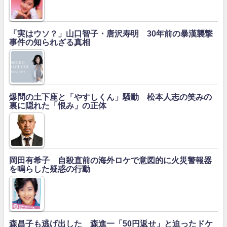
「実はウソ？」山口智子・唐沢寿明 30年前の暴漢襲撃
事件の知られざる真相
爆問の土下座と「やすしくん」騒動 松本人志の笑みの
裏に隠れた「恨み」の正体
岡田有希子 自殺直前の海外ロケで意図的に火災警報器
を鳴らした疑惑の行動
森昌子も逃げ出した 森進一「50円返せ」と迫ったドケ