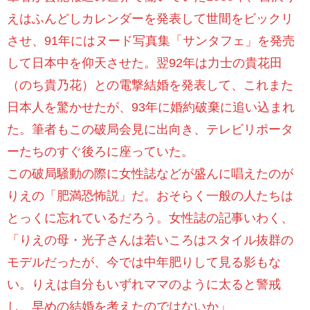
えはふんどしカレンダーを発表して世間をビックリ
させ、91年にはヌード写真集「サンタフェ」を発売
して日本中を仰天させた。翌92年は力士の貴花田
（のち貴乃花）との電撃結婚を発表して、これまた
日本人を驚かせたが、93年に婚約破棄に追い込まれ
た。筆者もこの破局会見に出向き、テレビリポータ
ーたちのすぐ後ろに座っていた。
この破局騒動の際に女性誌などが盛んに唱えたのが
りえの「肥満恐怖説」だ。おそらく一般の人たちは
とっくに忘れているだろう。女性誌の記事いわく、
「りえの母・光子さんは若いころはスタイル抜群の
モデルだったが、今では中年肥りして見る影もな
い。りえは自分もいずれママのように太ると警戒
し、早めの結婚を考えたのではないか」