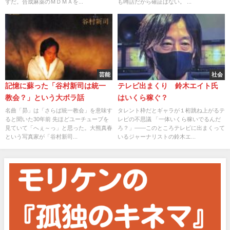
ずだ。合成麻薬のＭＤＭＡを...
も噂話だから確証はない。 ...
芸能
社会
記憶に蘇った「谷村新司は統一
テレビ出まくり 鈴木エイト氏
教会？」という大ボラ話
はいくら稼ぐ？
名曲「昴」は「さらば統一教会」を意味す
タレント枠だとギャラが１桁跳ね上がるテ
ると聞いた30年前 先ほどユーチューブを
レビの不思議 「一体いくら稼いでるんだ
見ていて「へぇ～っ」と思った。大熊真春
ろ？」――このところテレビに出まくって
という写真家が「谷村新司...
いるジャーナリストの鈴木エ...