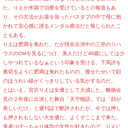
た。りえが米国で治療を受けているとの報道もあ
り、その方法がお湯を張ったバスタブの中で母に抱
かれて安心感に浸るメンタル療法だと報じられたこ
ともある。
りえは肥満を免れた。だが現在出演中の三井のリハ
ウスのCMを見るにつけ、美人だけど49歳にしては少
しやつれているなぁという印象を受ける。下馬評を
裏切るように肥満は免れたものの、痩せたせいで顔
のほうれい線がくっきりしている気がするのだ。
とはいえ、宮沢りえは女優として大成した。離婚会
見の２年後に出演した舞台「天守物語」では「顔が
美しいだけ」と週刊誌で酷評されたが、今では押し
も押されもしない大女優だ。よくぞここまで来た。
筆者はぽっちゃり体型の女性が好きなので、りえに