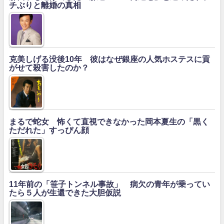
チぶりと離婚の真相
克美しげる没後10年 彼はなぜ銀座の人気ホステスに貢
がせて殺害したのか？
まるで蛇女 怖くて直視できなかった岡本夏生の「黒く
ただれた」すっぴん顔
11年前の「笹子トンネル事故」 病欠の青年が乗ってい
たら５人が生還できた大胆仮説