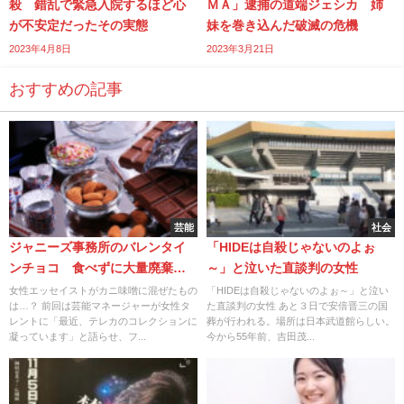
殺 錯乱で緊急入院するほど心
ＭＡ」逮捕の道端ジェシカ 姉
が不安定だったその実態
妹を巻き込んだ破滅の危機
2023年4月8日
2023年3月21日
おすすめの記事
芸能
社会
ジャニーズ事務所のバレンタイ
「HIDEは自殺じゃないのよぉ
ンチョコ 食べずに大量廃棄す
～」と泣いた直談判の女性
るその真相
女性エッセイストがカニ味噌に混ぜたもの
「HIDEは自殺じゃないのよぉ～」と泣い
は…？ 前回は芸能マネージャーが女性タ
た直談判の女性 あと３日で安倍晋三の国
レントに「最近、テレカのコレクションに
葬が行われる。場所は日本武道館らしい。
凝っています」と語らせ、フ...
今から55年前、吉田茂...