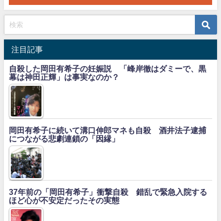
注目記事
自殺した岡田有希子の妊娠説 「峰岸徹はダミーで、黒
幕は神田正輝」は事実なのか？
岡田有希子に続いて溝口伸郎マネも自殺 酒井法子逮捕
につながる悲劇連鎖の「因縁」
37年前の「岡田有希子」衝撃自殺 錯乱で緊急入院する
ほど心が不安定だったその実態