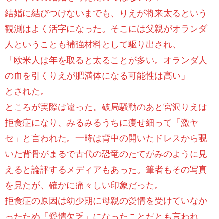
結婚に結びつけないまでも、りえが将来太るという
観測はよく活字になった。そこには父親がオランダ
人ということも補強材料として駆り出され、
「欧米人は年を取ると太ることが多い。オランダ人
の血を引くりえが肥満体になる可能性は高い」
とされた。
ところが実際は違った。破局騒動のあと宮沢りえは
拒食症になり、みるみるうちに痩せ細って「激ヤ
セ」と言われた。一時は背中の開いたドレスから覗
いた背骨がまるで古代の恐竜のたてがみのように見
えると論評するメディアもあった。筆者もその写真
を見たが、確かに痛々しい印象だった。
拒食症の原因は幼少期に母親の愛情を受けていなか
ったため「愛情欠乏」になったことだとも言われ