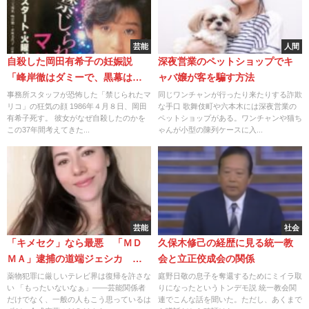
芸能
人間
自殺した岡田有希子の妊娠説
深夜営業のペットショップでキ
「峰岸徹はダミーで、黒幕は神
ャバ嬢が客を騙す方法
田正輝」は事実なのか？
事務所スタッフが恐怖した「禁じられたマ
同じワンチャンが行ったり来たりする詐欺
リコ」の狂気の顔 1986年４月８日、岡田
な手口 歌舞伎町や六本木には深夜営業の
有希子死す。 彼女がなぜ自殺したのかを
ペットショップがある。ワンチャンや猫ち
この37年間考えてきた...
ゃんが小型の陳列ケースに入...
芸能
社会
「キメセク」なら最悪 「ＭＤ
久保木修己の経歴に見る統一教
ＭＡ」逮捕の道端ジェシカ 姉
会と立正佼成会の関係
妹を巻き込んだ破滅の危機
薬物犯罪に厳しいテレビ界は復帰を許さな
庭野日敬の息子を奪還するためにミイラ取
い 「もったいないなぁ」――芸能関係者
りになったというトンデモ説 統一教会関
だけでなく、一般の人もこう思っているは
連でこんな話を聞いた。ただし、あくまで