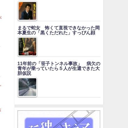
が
まるで蛇女 怖くて直視できなかった岡
本夏生の「黒くただれた」すっぴん顔
っ
11年前の「笹子トンネル事故」 病欠の
青年が乗っていたら５人が生還できた大
胆仮説
ド
グ
が
自