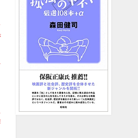
て
が
迫
ろ
澤