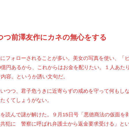
つつ前澤友作にカネの無心をする
物にフォローされることが多い。美女の写真を使い、「
0億円あるから、これからはお金を配りたい。１人あた
な内容。というか誘い文句だ。
思いつつ、君子危うきに近寄らずの戒めを守って何もし
りたくてしょうがない。
を読んで謎が解けた。９月15日号「悪徳商法の仮面を
の共犯に 警察に呼ばれ弁護士から返金要求受ける」と