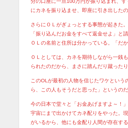
分の口座に一旦100万円が振り込まれ、
にカネを振り込ませ、即座に引き出した
さらにＯＬがぎょっとする事態が起きた
「振り込んだお金をすべて返金せよ」と
ＯＬの名前と住所は分かっている。「だ
ＯＬとしては、カネを期待しながら一銭
られたのだから、まさに踏んだり蹴った
このOLが最初の人物を信じたワケという
ら、この人もそうだと思った」というの
今の日本で堂々と「お金あげますよ～！
宇宙にまで出かけてカネ配りをやった。
がいるから、他にも金配り人間が存在す