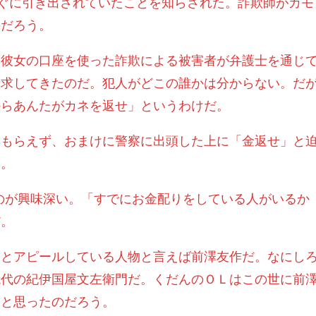
すぐに引き出されていたことを知らされた。詐欺師がカモ
のだろう。
。彼女の口座を使った詐欺による被害者が弁護士を通じ
請求してきたのだ。犯人がどこの誰かは分からない。だ
からあんたがカネを返せ」というわけだ。
ももらえず、おまけに警察に出頭した上に「金返せ」と
り。
のが興味深い。「すでにお金配りをしている人がいるか
だ。
」とアピールしている人物と言えば前澤友作だ。なにし
現代の紀伊国屋文左衛門だ。くだんのＯＬはこの世に前
ると思ったのだろう。