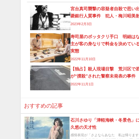
宮台真司襲撃の容疑者自殺で思い
菱銀行人質事件 犯人・梅川昭美
2023年2月3日
寿司屋のボッタクリ手口 明細は
主が客の身なりで料金を決めてい
実態
2022年11月10日
【独占】殺人現場目撃 荒川区で
が“撲殺”された警察未発表の事件
2022年11月1日
おすすめの記事
石川さゆり「津軽海峡・冬景色」
久悠の天才性
感情表現が「さよならあなた 私は帰ります