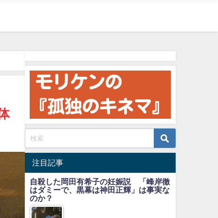
体
注目記事
自殺した岡田有希子の妊娠説 「峰岸徹
はダミーで、黒幕は神田正輝」は事実な
のか？