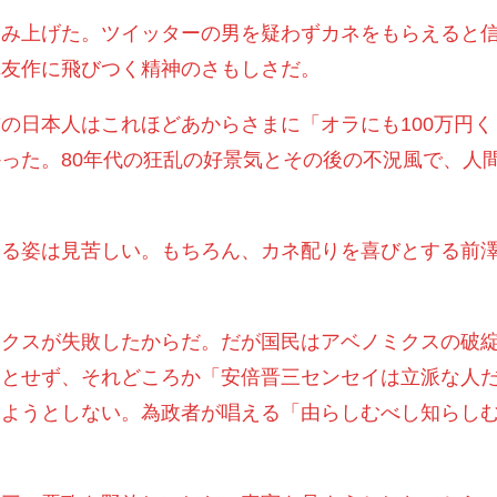
込み上げた。ツイッターの男を疑わずカネをもらえると
澤友作に飛びつく精神のさもしさだ。
の日本人はこれほどあからさまに「オラにも100万円く
った。80年代の狂乱の好景気とその後の不況風で、人
する姿は見苦しい。もちろん、カネ配りを喜びとする前
ミクスが失敗したからだ。だが国民はアベノミクスの破
うとせず、それどころか「安倍晋三センセイは立派な人
見ようとしない。為政者が唱える「由らしむべし知らし