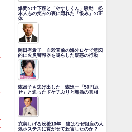
爆問の土下座と「やすしくん」騒動 松
本人志の笑みの裏に隠れた「恨み」の正
体
岡田有希子 自殺直前の海外ロケで意図
的に火災警報器を鳴らした疑惑の行動
ビ
り
森昌子も逃げ出した 森進一「50円返
せ」と迫ったドケチぶりと離婚の真相
な
剥
克美しげる没後10年 彼はなぜ銀座の人
い
気ホステスに貢がせて殺害したのか？