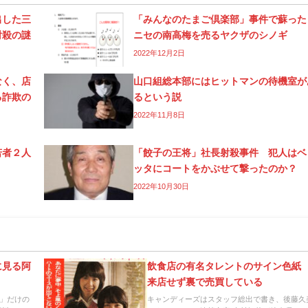
出した三
「みんなのたまご倶楽部」事件で蘇っ
射殺の謎
ニセの南高梅を売るヤクザのシノギ
2022年12月2日
なく、店
山口組総本部にはヒットマンの待機室が
る詐欺の
るという説
2022年11月8日
若者２人
「餃子の王将」社長射殺事件 犯人はベ
ッタにコートをかぶせて撃ったのか？
2022年10月30日
に見る阿
飲食店の有名タレントのサイン色紙
来店せず裏で売買している
」だけの
キャンディーズはスタッフ総出で書き、後藤久