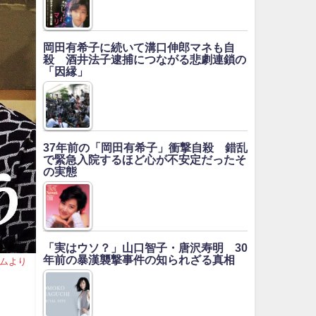
岡田有希子に続いて溝口伸郎マネも自
殺 酒井法子逮捕につながる悲劇連鎖の
「因縁」
37年前の「岡田有希子」衝撃自殺 錯乱
で緊急入院するほど心が不安定だったそ
の実態
「実はウソ？」山口智子・唐沢寿明 30
年前の暴漢襲撃事件の知られざる真相
ムより